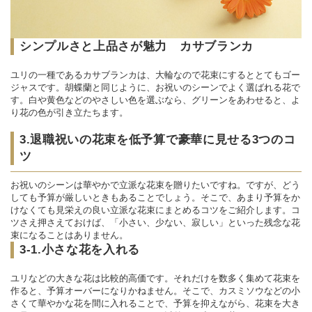
シンプルさと上品さが魅力 カサブランカ
ユリの一種であるカサブランカは、大輪なので花束にするととてもゴー
ジャスです。胡蝶蘭と同じように、お祝いのシーンでよく選ばれる花で
す。白や黄色などのやさしい色を選ぶなら、グリーンをあわせると、よ
り花の色が引き立たちます。
3.退職祝いの花束を低予算で豪華に見せる3つのコ
ツ
お祝いのシーンは華やかで立派な花束を贈りたいですね。ですが、どう
しても予算が厳しいときもあることでしょう。そこで、あまり予算をか
けなくても見栄えの良い立派な花束にまとめるコツをご紹介します。コ
ツさえ押さえておけば、「小さい、少ない、寂しい」といった残念な花
束になることはありません。
3-1.小さな花を入れる
ユリなどの大きな花は比較的高価です。それだけを数多く集めて花束を
作ると、予算オーバーになりかねません。そこで、カスミソウなどの小
さくて華やかな花を間に入れることで、予算を抑えながら、花束を大き