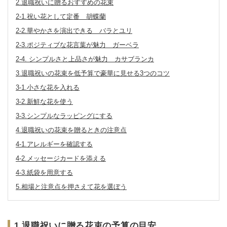
退職祝いに贈るおすすめの花束
2-1.祝い花として定番 胡蝶蘭
2-2.華やかさを演出できる バラとユリ
2-3.ポジティブな花言葉が魅力 ガーベラ
2-4. シンプルさと上品さが魅力 カサブランカ
退職祝いの花束を低予算で豪華に見せる3つのコツ
3-1.小さな花を入れる
3-2.新鮮な花を使う
3-3.シンプルなラッピングにする
退職祝いの花束を贈るときの注意点
4-1.アレルギーを確認する
4-2.メッセージカードを添える
4-3.紙袋を用意する
相場と注意点を押さえて花を選ぼう
1.退職祝いに贈る花束の予算の目安