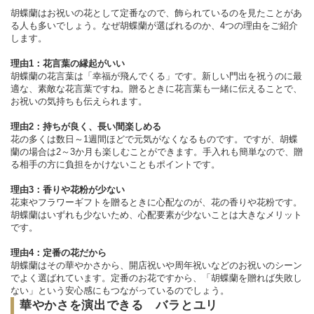
胡蝶蘭はお祝いの花として定番なので、飾られているのを見たことがあ
る人も多いでしょう。なぜ胡蝶蘭が選ばれるのか、4つの理由をご紹介
します。
理由1：花言葉の縁起がいい
胡蝶蘭の花言葉は「幸福が飛んでくる」です。新しい門出を祝うのに最
適な、素敵な花言葉ですね。贈るときに花言葉も一緒に伝えることで、
お祝いの気持ちも伝えられます。
理由2：持ちが良く、長い間楽しめる
花の多くは数日～1週間ほどで元気がなくなるものです。ですが、胡蝶
蘭の場合は2～3か月も楽しむことができます。手入れも簡単なので、贈
る相手の方に負担をかけないこともポイントです。
理由3：香りや花粉が少ない
花束やフラワーギフトを贈るときに心配なのが、花の香りや花粉です。
胡蝶蘭はいずれも少ないため、心配要素が少ないことは大きなメリット
です。
理由4：定番の花だから
胡蝶蘭はその華やかさから、開店祝いや周年祝いなどのお祝いのシーン
でよく選ばれています。定番のお花ですから、「胡蝶蘭を贈れば失敗し
ない」という安心感にもつながっているのでしょう。
華やかさを演出できる バラとユリ