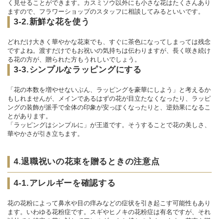
く見せることができます。カスミソウ以外にも小さな花はたくさんあり
ますので、フラワーショップのスタッフに相談してみるといいです。
3-2.新鮮な花を使う
どれだけ大きく華やかな花束でも、すぐに茶色になってしまっては残念
ですよね。渡すだけでもお祝いの気持ちは伝わりますが、長く咲き続け
る花の方が、贈られた方もうれしいでしょう。
3-3.シンプルなラッピングにする
「花の本数を増やせないぶん、ラッピングを豪華にしよう」と考えるか
もしれませんが、メインであるはずの花が目立たなくなったり、ラッピ
ングの装飾が派手で全体の印象が安っぽくなったりと、逆効果になるこ
とがあります。
「ラッピングはシンプルに」が王道です。そうすることで花の美しさ、
華やかさが引き立ちます。
4.退職祝いの花束を贈るときの注意点
4-1.アレルギーを確認する
花の花粉によって鼻水や目の痒みなどの症状を引き起こす可能性もあり
ます。いわゆる花粉症です。スギやヒノキの花粉症は有名ですが、それ